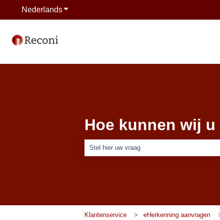
Nederlands
Submenu tonen voor vertalingen
Hoe kunnen wij u
Er zijn geen suggesties want het zoekveld is
Klantenservice
eHerkenning aanvragen