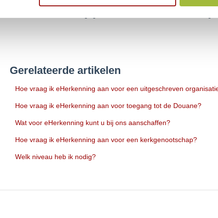
*Neem voordat u eHerkenning aanvraagt contact op met de dienstverlener
weet u zeker welke machtiging en welk betrouwbaarheidsniveau u nodig h
Gerelateerde artikelen
Hoe vraag ik eHerkenning aan voor een uitgeschreven organisati
Hoe vraag ik eHerkenning aan voor toegang tot de Douane?
Wat voor eHerkenning kunt u bij ons aanschaffen?
Hoe vraag ik eHerkenning aan voor een kerkgenootschap?
Welk niveau heb ik nodig?