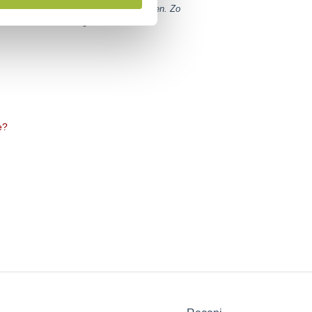
 waarbij u met eHerkenning wilt inloggen. Zo
eeft voor uw aanvraag.
e?