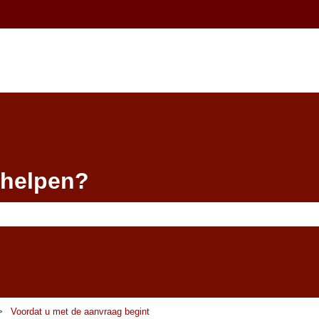
 helpen?
 leeg.
Voordat u met de aanvraag begint