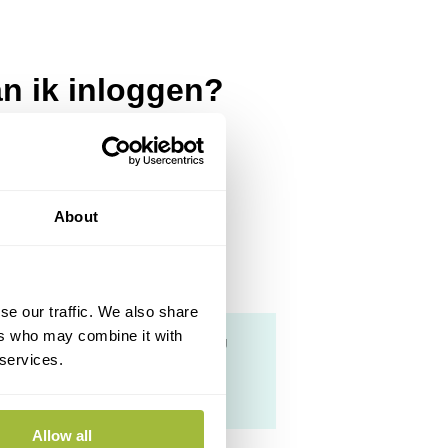
an ik inloggen?
About
g. Wij hebben voor u een overzicht
se our traffic. We also share
ers who may combine it with
omen dat zij het niveau of de machtiging
 services.
Allow all