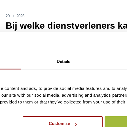
20 juli 2026
Bij welke dienstverleners k
Aangesloten dienstverleners
Details
Er worden voortdurend nieuwe dienstverleners toegevoegd aan eHerkennin
samengesteld van alle dienstverleners en de bijbehorende niveaus.
Bekijk het overzicht van alle dienstverleners door
hier
te klikken.
e content and ads, to provide social media features and to analy
 our site with our social media, advertising and analytics partn
Elke dienstverlener bepaalt zelf het vereiste niveau. Het kan voork
 provided to them or that they’ve collected from your use of their
wijzigen, waardoor u mogelijk uw eHerkenning dient aan te passen.
Meer informatie over upgraden vindt u
hier.
Customize