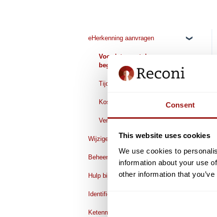
eHerkenning aanvragen
Voordat u met de aanvraag
begint
Tijdens de aanvraag
Kosten
Consent
Verwerkingstijd
This website uses cookies
Wijzigen
We use cookies to personalis
Beheermodule
Organisatiegegevens wijzigen
information about your use of
other information that you’ve
Hulp bij inloggen
Gegevens wijzigen
Aanvragen/toevoegen
Identificeren / AMP Groep
Wijzigen voor gebruikers
Verwijderen/beeindigen
Ketenmachtigingen
Verlengen eHerkenning
Verlengen
Voorbereiden Identificatie