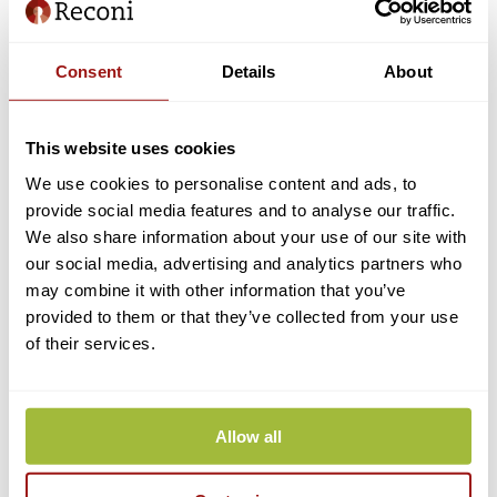
Dienstverlener: Douane
Dienst: EU Trader Portal Douane
Consent
Details
About
Wilt u (in de toekomst) ook bij andere dienstverleners dan de Douane
inloggen? Dan raden wij u aan om een machtiging voor alle diensten
van alle dienstverleners te kiezen.
This website uses cookies
3. Print het registratieformulier uit en laat deze ondertekenen
Nadat het online aanvraagproces is afgerond, kan de PDF versie van
We use cookies to personalise content and ads, to
het aanvraagformulier direct worden gedownload. Het
provide social media features and to analyse our traffic.
aanvraagformulier dient uitgeprint en getekend te worden door de
We also share information about your use of our site with
bevoegd vertegenwoordiger(s) zoals geregistreerd bij de Kamer van
Koophandel (KvK).
our social media, advertising and analytics partners who
Deze dient verstuurd te worden naar ons postadres: Reconi, Postbus
may combine it with other information that you’ve
244, 1500 EE Zaandam.
provided to them or that they’ve collected from your use
of their services.
4. Verwerking aanvraag eHerkenning Reconi
Zodra wij het met pen getekende aanvraagformulier per post hebben
ontvangen, krijgt u hiervan een bevestiging per e-mail. Vanaf dit
moment bedraagt de verwerkingstijd enkele werkdagen. In bepaalde
gevallen kan een identificatie via onze partner AMP Groep (via de
Allow all
AMP Identificatie app, of op een door u te bepalen locatie) nodig
zijn.