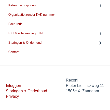
Ketenmachtigingen
Verlengen eHerkenning
Verlengen
Voorbereiden Identificatie
Organisatie zonder KvK nummer
Tijdens de identificatie
Voordat u met de aanvraag begint
Facturatie
Na de identificatie
Ketenmachtiging aanvragen
PKI & eHerkenning EH4
Ketenmachtiging kosten
Storingen & Onderhoud
Ketenmachtiging verlengen
EH4
Contact
Beheer en wijzigingen
PKI Algemene informatie
Storingen & Onderhoud
Persoonsgebonden certificaat
Nieuws
Beroepsgebonden certificaat
Thumbprint
Reconi
Inloggen
Pieter Lieftinckweg 11
SBR certificaat
Storingen & Onderhoud
1505HX, Zaandam
Privacy