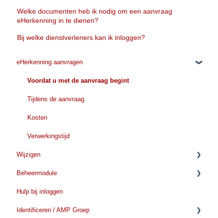
Welke documenten heb ik nodig om een aanvraag
eHerkenning in te dienen?
Bij welke dienstverleners kan ik inloggen?
eHerkenning aanvragen
Voordat u met de aanvraag begint
Tijdens de aanvraag
Kosten
Verwerkingstijd
Wijzigen
Beheermodule
Organisatiegegevens wijzigen
Hulp bij inloggen
Gegevens wijzigen
Aanvragen/toevoegen
Identificeren / AMP Groep
Wijzigen voor gebruikers
Verwijderen/beeindigen