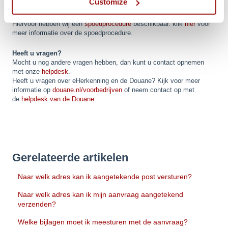
Customize
Spoedprocedure
Deadline op komst maar nog geen eHerkenning? Geen probleem!
Hiervoor hebben wij een
spoedprocedure
beschikbaar. klik
hier
voor
meer informatie over de spoedprocedure.
Heeft u vragen?
Mocht u nog andere vragen hebben, dan kunt u contact opnemen
met onze
helpdesk
.
Heeft u vragen over eHerkenning en de Douane? Kijk voor meer
informatie op
douane.nl/voorbedrijven
of neem contact op met
de
helpdesk van de Douane
.
Gerelateerde artikelen
Naar welk adres kan ik aangetekende post versturen?
Naar welk adres kan ik mijn aanvraag aangetekend
verzenden?
Welke bijlagen moet ik meesturen met de aanvraag?