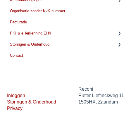
Organisatie zonder KvK nummer
Tijdens de identificatie
Voordat u met de aanvraag begint
Facturatie
Na de identificatie
Ketenmachtiging aanvragen
PKI & eHerkenning EH4
Ketenmachtiging kosten
Storingen & Onderhoud
Ketenmachtiging verlengen
EH4
Contact
Beheer en wijzigingen
PKI Algemene informatie
Storingen & Onderhoud
Persoonsgebonden certificaat
Nieuws
Beroepsgebonden certificaat
Thumbprint
Reconi
Inloggen
Pieter Lieftinckweg 11
SBR certificaat
Storingen & Onderhoud
1505HX, Zaandam
Privacy