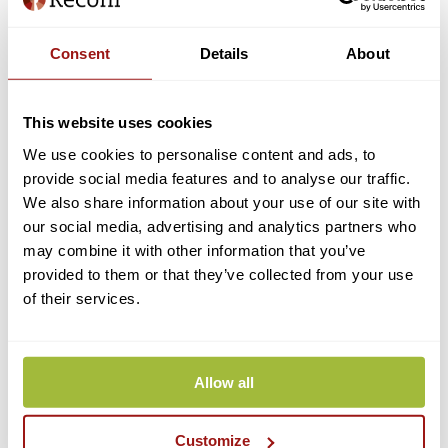
Machtigingen voor alle diensten van alle dienstverleners (meest
gekozen):
Met deze machtiging kunt u overal inloggen waar het gekozen niveau
Consent
Details
About
wordt gevraagd. Ook voor toekomstige dienstverleners die zich bij
eHerkenning aansluiten wordt u automatisch gemachtigd.
This website uses cookies
In onderstaande afbeelding ziet u hoe u een machtiging voor alle
diensten van alle dienstverleners selecteert:
We use cookies to personalise content and ads, to
provide social media features and to analyse our traffic.
We also share information about your use of our site with
our social media, advertising and analytics partners who
may combine it with other information that you’ve
provided to them or that they’ve collected from your use
of their services.
Allow all
Machtiging voor alle diensten van één (of meerdere)
dienstverleners:
U kiest voor alle machtigingen van één of meerdere dienstverleners.
Customize
Dit heeft als voordeel dat als de dienstverlener een loket toevoegt, u