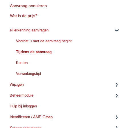
Aanvraag annuleren
Wat is de prijs?
eHerkenning aanvragen
Voordat u met de aanvraag begint
Tijdens de aanvraag
Kosten
Verwerkingstijd
Wijzigen
Beheermodule
Organisatiegegevens wijzigen
Hulp bij inloggen
Gegevens wijzigen
Aanvragen/toevoegen
Identificeren / AMP Groep
Wijzigen voor gebruikers
Verwijderen/beeindigen
Ketenmachtigingen
Verlengen eHerkenning
Verlengen
Voorbereiden Identificatie