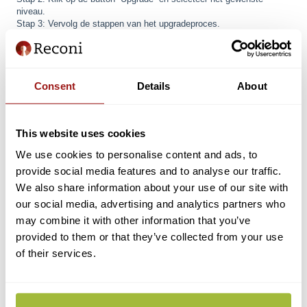
niveau.
Stap 3: Vervolg de stappen van het upgradeproces.
Twijfelt u over het niveau wat u moet aanvragen? U kunt dit
controleren in het
dienstverlenersoverzicht
.
Consent
Details
About
Momenteel kunt u bij een upgrade gebruik maken van de
kortingscode ''
UPGRADE30
'' voor 30% korting op uw
aanvraag.
This website uses cookies
We use cookies to personalise content and ads, to
Startdatum - Einddatum
provide social media features and to analyse our traffic.
In
Mijn Reconi
ziet u onder "Mijn Gegevens" bij "Startdatum -
We also share information about your use of our site with
Einddatum" de looptijd van uw eHerkenning. Deze looptijd is gelijk
our social media, advertising and analytics partners who
aan de langstlopende geregistreerde machtiging op
uw eHerkenning.
may combine it with other information that you’ve
provided to them or that they’ve collected from your use
of their services.
Twee maanden voordat een organisatie of machtiging verloopt,
ontvangt u een e-mail over de mogelijkheid om te verlengen. Door op
de link in de e-mail te klikken, verlengt u naast de looptijd van uw
machtiging, ook de looptijd van uw eHerkenningsmiddel, tenzij u
andere machtigingen heeft met een langere looptijd dan degene die u