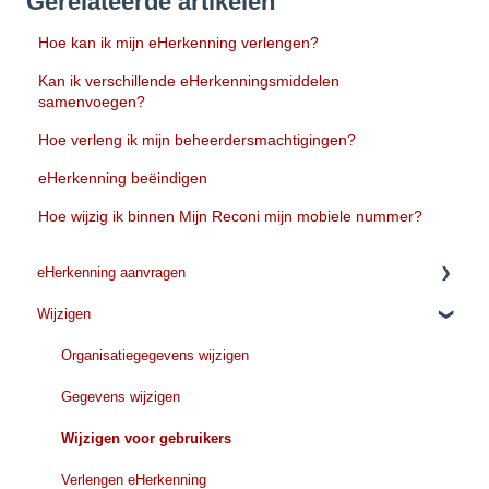
Gerelateerde artikelen
Hoe kan ik mijn eHerkenning verlengen?
Kan ik verschillende eHerkenningsmiddelen
samenvoegen?
Hoe verleng ik mijn beheerdersmachtigingen?
eHerkenning beëindigen
Hoe wijzig ik binnen Mijn Reconi mijn mobiele nummer?
eHerkenning aanvragen
Wijzigen
Voordat u met de aanvraag begint
Tijdens de aanvraag
Organisatiegegevens wijzigen
Kosten
Gegevens wijzigen
Verwerkingstijd
Wijzigen voor gebruikers
Verlengen eHerkenning