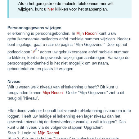
Als u het geregistreerde mobiele telefoonnummer wilt
wijzigen, kunt u
hier
klikken voor het stappenplan.
Persoonsgegevens wijzigen
eHerkenning is persoonsgebonden. In
Mijn Reconi
kunt u uw
gebruikersnaam/e-mailadres en/of mobiele nummer wijzigen. Nadat u
bent ingelogd, gaat u naar de pagina "Mijn Gegevens." Door op het
potloodicoon '
' achter uw gebruikersnaam en/of mobiele nummer
te klikken, kunt u de gewenste wijzigingen aanbrengen. Vanwege de
persoonsgebondenheid is het niet mogelijk om uw naam,
geboortedatum- en plaats te wijzigen.
Niveau
Wilt u weten welk niveau van eHerkenning u heeft? Dit kunt u
terugvinden binnen
Mijn Reconi
. Onder ''Mijn Gegevens'' ziet u dit
terug bij ''Niveau''.
Elke dienstverlener bepaalt het vereiste eHerkenning niveau om in te
loggen. Heeft uw huidige eHerkenning een lager niveau dan het
gewenste niveau bij de dienstverlener waarbij u wilt inloggen? Dan
kunt u dit niveau via de volgende stappen 'Upgraden':
Stap 1: Login bij
Mijn Reconi.
Stap 2: Klik op de button ''Upgrade'' en selecteer het gewenste