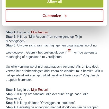
Allow all
in de verlenging selecteert.
Opzeggen/Beëindigen
Customize
Als u een machtiging of organisatie wilt beëindigen, kunt u de
volgende stappen volgen:
Stap 1:
Log in op
Mijn Reconi
.
Stap 2:
Klik op "Mijn Account" en vervolgens op "Mijn
Machtigingen."
Stap 3:
Uw overzicht van machtigingen en organisaties wordt nu
weergegeven. Gebruik het prullenbakicoon '
' om de gewenste
machtiging of organisatie te verwijderen.
Uw eHerkenning wordt niet automatisch verlengd. Als u niets doet,
vervalt het eHerkenningsmiddel zodra de einddatum is bereikt. Wilt u
het gehele eHerkenningsmiddel per direct beëindigen? Volg dan de
stappen hieronder:
Stap 1:
Log in op
Mijn Reconi
.
Stap 2:
Klik op het tabblad ''Mijn Account'' en ga naar ''Mijn
Gegevens''.
Stap 3:
Klik op de knop ''Opzeggen en intrekken''.
Stap 4:
Bevestig de opzegging met het doorlopen van de stappen.