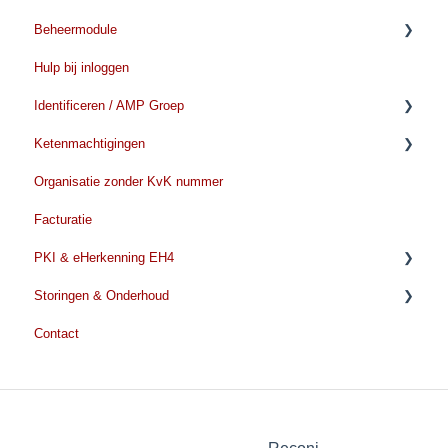
Beheermodule
Hulp bij inloggen
Aanvragen/toevoegen
Identificeren / AMP Groep
Verwijderen/beeindigen
Ketenmachtigingen
Verlengen
Voorbereiden Identificatie
Organisatie zonder KvK nummer
Tijdens de identificatie
Voordat u met de aanvraag begint
Facturatie
Na de identificatie
Ketenmachtiging aanvragen
PKI & eHerkenning EH4
Ketenmachtiging kosten
Storingen & Onderhoud
Ketenmachtiging verlengen
EH4
Contact
Beheer en wijzigingen
PKI Algemene informatie
Storingen & Onderhoud
Persoonsgebonden certificaat
Nieuws
Beroepsgebonden certificaat
Thumbprint