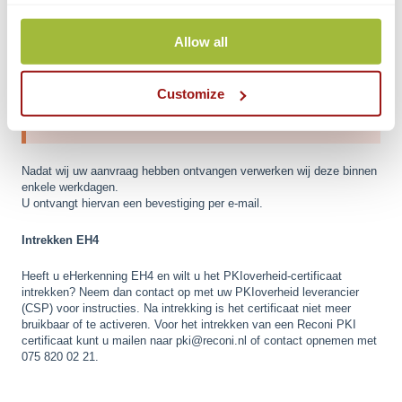
1500EE Zaandam
Allow all
Let op:
Beschikt de te-beëindigen gebruiker over
machtigingen voor meerdere organisaties? Wenst u de
Customize
machtiging voor slechts één organisatie te beeindigen?
Vermeld dit dan expliciet op het ondertekende formulier.
Nadat wij uw aanvraag hebben ontvangen verwerken wij deze binnen
enkele werkdagen.
U ontvangt hiervan een bevestiging per e-mail.
Intrekken EH4
Heeft u eHerkenning EH4 en wilt u het PKIoverheid-certificaat
intrekken? Neem dan contact op met uw PKIoverheid leverancier
(CSP) voor instructies. Na intrekking is het certificaat niet meer
bruikbaar of te activeren. Voor het intrekken van een Reconi PKI
certificaat kunt u mailen naar pki@reconi.nl of contact opnemen met
075 820 02 21.