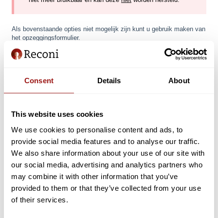
Als bovenstaande opties niet mogelijk zijn kunt u gebruik maken van
het opzeggingsformulier.
Het opzeggingsformulier
moet per post
worden aangeleverd.
Voor het invullen van het opzeggingsformulier heeft u de volgende
gegevens nodig:
Consent
Details
About
KvK-uittreksel (niet ouder dan 14 dagen).
Kopie identiteitsbewijs van de opgegeven bevoegd
This website uses cookies
vertegenwoordiger(s).
We use cookies to personalise content and ads, to
Klik hier voor het
opzeggingsformulier.
provide social media features and to analyse our traffic.
We also share information about your use of our site with
Het ingevulde opzeggingsformulier kunt u printen en door de bevoegd
vertegenwoordiger(s) van de organisatie laten ondertekenen met pen.
our social media, advertising and analytics partners who
may combine it with other information that you’ve
Het formulier stuurt u vervolgens samen met de drie
provided to them or that they’ve collected from your use
eerdergenoemde documenten per post aan:
of their services.
Reconi BV
Postbus 244