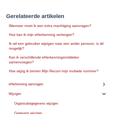
Gerelateerde artikelen
Wanneer moet ik een extra machtiging aanvragen?
Hoe kan ik mijn eHerkenning verlengen?
Ik wil een gebruiker wijzigen naar een ander persoon, is dit
mogelijk?
Kan ik verschillende eHerkenningsmiddelen
samenvoegen?
Hoe wijzig ik binnen Mijn Reconi mijn mobiele nummer?
eHerkenning aanvragen
Wijzigen
Voordat u met de aanvraag begint
Tijdens de aanvraag
Organisatiegegevens wijzigen
Kosten
Gegevens wijzigen