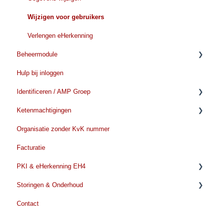
Verwerkingstijd
Wijzigen voor gebruikers
Verlengen eHerkenning
Beheermodule
Hulp bij inloggen
Aanvragen/toevoegen
Identificeren / AMP Groep
Verwijderen/beeindigen
Ketenmachtigingen
Verlengen
Voorbereiden Identificatie
Organisatie zonder KvK nummer
Tijdens de identificatie
Voordat u met de aanvraag begint
Facturatie
Na de identificatie
Ketenmachtiging aanvragen
PKI & eHerkenning EH4
Ketenmachtiging kosten
Storingen & Onderhoud
Ketenmachtiging verlengen
EH4
Contact
Beheer en wijzigingen
PKI Algemene informatie
Storingen & Onderhoud