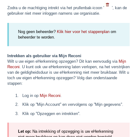
Zodra u de machtiging intrekt via het prullenbak-icoon '
', kan de
gebruiker niet meer inloggen namens uw organisatie.
Nog geen beheerder?
Klik hier voor het stappenplan
om
beheerder te worden.
Intrekken als gebruiker via Mijn Reconi
Wilt u uw eigen eHerkenning opzeggen? Dit kan eenvoudig via
Mijn
Reconi
. U kunt ook uw eHerkenning laten verlopen, na het verstrijken
van de geldigheidsduur is uw eHerkenning niet meer bruikbaar. Wilt u
toch uw eigen eHerkenning opzeggen? Volg dan onderstaande
stappen:
Log in op
Mijn Reconi
.
Klik op ''Mijn Account'' en vervolgens op ''Mijn gegevens''.
Klik op ''Opzeggen en intrekken''.
Let op:
Na intrekking of opzegging is uw eHerkenning
niet meer bruikbaar en kan deze
niet
worden hersteld.