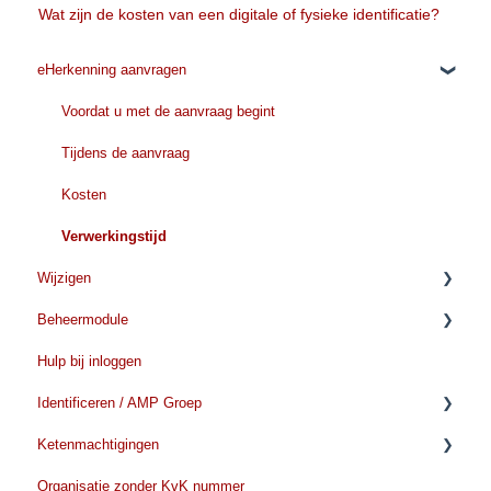
Wat zijn de kosten van een digitale of fysieke identificatie?
eHerkenning aanvragen
Voordat u met de aanvraag begint
Tijdens de aanvraag
Kosten
Verwerkingstijd
Wijzigen
Beheermodule
Organisatiegegevens wijzigen
Hulp bij inloggen
Gegevens wijzigen
Aanvragen/toevoegen
Identificeren / AMP Groep
Wijzigen voor gebruikers
Verwijderen/beeindigen
Ketenmachtigingen
Verlengen eHerkenning
Verlengen
Voorbereiden Identificatie
Organisatie zonder KvK nummer
Tijdens de identificatie
Voordat u met de aanvraag begint