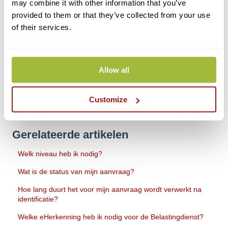
may combine it with other information that you’ve
plaatsen.
provided to them or that they’ve collected from your use
of their services.
Online identificatie:
Indien nodig, ontvangen de te identificeren
persoon/personen op korte termijn een uitnodiging voor persoonlijke
online identificatie.
Voor meer informatie over de persoonlijke identificatie, kunt u
hier
Allow all
klikken.
Customize
Gerelateerde artikelen
Welk niveau heb ik nodig?
Wat is de status van mijn aanvraag?
Hoe lang duurt het voor mijn aanvraag wordt verwerkt na
identificatie?
Welke eHerkenning heb ik nodig voor de Belastingdienst?