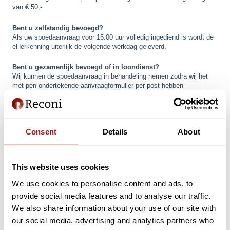
van € 50,-.
Bent u zelfstandig bevoegd?
Als uw spoedaanvraag voor 15:00 uur volledig ingediend is wordt de
eHerkenning uiterlijk de volgende werkdag geleverd.
Bent u gezamenlijk bevoegd of in loondienst?
Wij kunnen de spoedaanvraag in behandeling nemen zodra wij het
met pen ondertekende aanvraagformulier per post hebben
ontvangen.
Om het getekende aanvraagformulier zo snel mogelijk bij
ons aan te leveren adviseren wij u om een koerier in te schakelen.
Als alternatief kan het aanvraagformulier ook digitaal worden
Consent
Details
About
ondertekend met een PKI certificaat
*
. Let erop dat u hiervoor de
juiste ondertekensoftware gebruikt en een gekwalificeerde
handtekening zet met het PKI certificaat (geavanceerde
handtekeningen via een standaardoplossing met bijvoorbeeld sms-
This website uses cookies
verificatie worden niet geaccepteerd). Indien u vragen heeft over het
correct digitaal ondertekenen van het aanvraagformulier verzoeken
We use cookies to personalise content and ads, to
wij u dit te vermelden in het opmerkingen veld van het spoed
provide social media features and to analyse our traffic.
aanvraagformulier.
We also share information about your use of our site with
*
Raadpleeg
dit artikel
voor meer informatie over de geschikte
our social media, advertising and analytics partners who
certificaten om een gekwalificeerde handtekeningen te kunnen