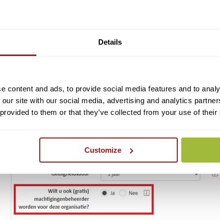
Log in op
Mijn Reconi
.
Klik op “Mijn Account” en vervolgens op “Mijn Machtigingen”.
Onder het overzicht van uw huidige machtigingen klikt u op “Mach
Details
Volg de stappen van het online verlengingsformulier.
Bij de stap “machtigingen” kunt u aangeven dat u ook beheerder w
Vervolg de rest van de stappen van het verlengingsformulier.
e content and ads, to provide social media features and to analy
 our site with our social media, advertising and analytics partn
 provided to them or that they’ve collected from your use of their
Customize