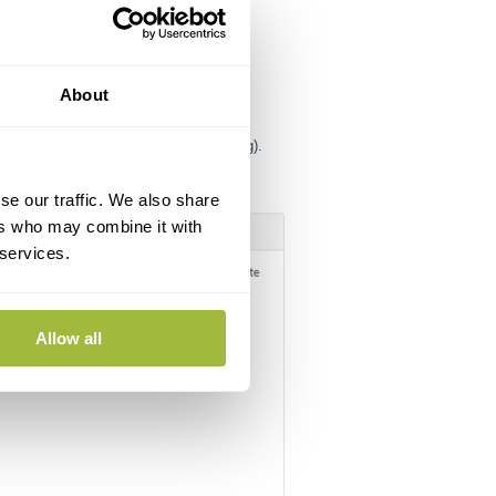
tigingen Verlengen”.
About
ilt worden (zie onderstaande afbeelding).
se our traffic. We also share
ers who may combine it with
 services.
Allow all