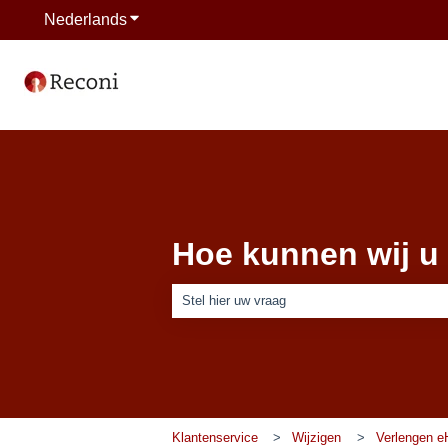
Nederlands
Submenu tonen voor vertalingen
Hoe kunnen wij u
Er zijn geen suggesties want het zoekveld is
Klantenservice
Wijzigen
Verlengen e