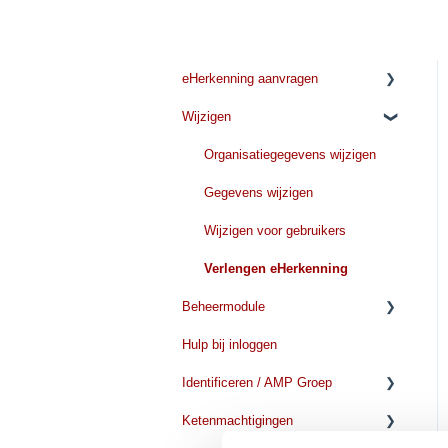
eHerkenning aanvragen
Wijzigen
Voordat u met de aanvraag
begint
Organisatiegegevens wijzigen
Tijdens de aanvraag
Gegevens wijzigen
Kosten
Wijzigen voor gebruikers
Verwerkingstijd
Verlengen eHerkenning
Beheermodule
Hulp bij inloggen
Aanvragen/toevoegen
Identificeren / AMP Groep
Verwijderen/beeindigen
Ketenmachtigingen
Verlengen
Voorbereiden Identificatie