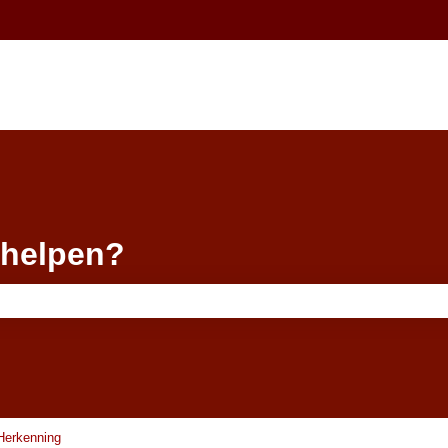
 helpen?
 leeg.
Herkenning