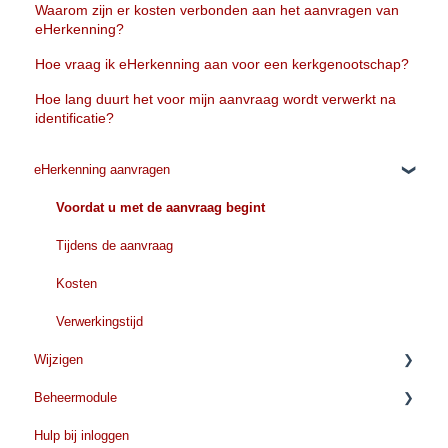
Waarom zijn er kosten verbonden aan het aanvragen van
eHerkenning?
Hoe vraag ik eHerkenning aan voor een kerkgenootschap?
Hoe lang duurt het voor mijn aanvraag wordt verwerkt na
identificatie?
eHerkenning aanvragen
Voordat u met de aanvraag begint
Tijdens de aanvraag
Kosten
Verwerkingstijd
Wijzigen
Beheermodule
Organisatiegegevens wijzigen
Hulp bij inloggen
Gegevens wijzigen
Aanvragen/toevoegen