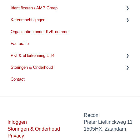
Identificeren / AMP Groep
Wijzigen voor gebruikers
Verwijderen/beeindigen
Ketenmachtigingen
Verlengen eHerkenning
Verlengen
Voorbereiden Identificatie
Organisatie zonder KvK nummer
Tijdens de identificatie
Voordat u met de aanvraag begint
Facturatie
Na de identificatie
Ketenmachtiging aanvragen
PKI & eHerkenning EH4
Ketenmachtiging kosten
Storingen & Onderhoud
Ketenmachtiging verlengen
EH4
Contact
Beheer en wijzigingen
PKI Algemene informatie
Storingen & Onderhoud
Persoonsgebonden certificaat
Nieuws
Beroepsgebonden certificaat
Thumbprint
Reconi
Inloggen
Pieter Lieftinckweg 11
SBR certificaat
Storingen & Onderhoud
1505HX, Zaandam
Privacy