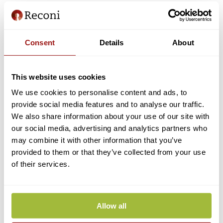
Stap 6: Vul uw persoonsgegevens in
eHerkenning is een persoonsgebonden inlogmiddel. De persoons
wiens gegevens hier worden ingevuld, is de enige persoon die met
het middel mag inloggen.
Consent
Details
About
This website uses cookies
We use cookies to personalise content and ads, to
provide social media features and to analyse our traffic.
Stap 7: Selecteer uw gewenste machtigingen
We also share information about your use of our site with
Machtigingen voor alle diensten van alle dienstverleners (meest
our social media, advertising and analytics partners who
gekozen):
may combine it with other information that you’ve
Met deze machtiging kunt u overal inloggen waar het gekozen niveau
wordt gevraagd. Ook voor toekomstige dienstverleners die zich bij
provided to them or that they’ve collected from your use
eHerkenning aansluiten wordt u automatisch gemachtigd.
of their services.
In onderstaande afbeelding ziet u hoe u een machtiging voor alle
diensten van alle dienstverleners selecteert:
Allow all